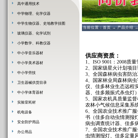
高中通用技术
中学物理、化学仪器
中学生物仪器、史地教学挂图
当前位置：
首页
→
产品介绍
玻璃仪器、化学试剂
小学数学、科教仪器
中小学音乐器材
供应商资质：
1
、
ISO 9001
：
2008
质量
中小学美术器材
2
、国家级星火计划项目
中小学劳技
3
、全国森林病虫害防治
4
、国家林业局森林病虫
卫生器械供货目录
仪、佳多林业生态远程
器、佳多频振式杀虫灯
中小学体育器材
5
、国家农机具质量监督
实验室耗材
农林小气候信息采集系
6
、全国农业技术推广服
机电设备
书（佳多自动虫情测报
安全防护用品
病虫调查统计器、佳多
7
、全国农业技术推广服
办公用品
虫情测报灯、佳多定量