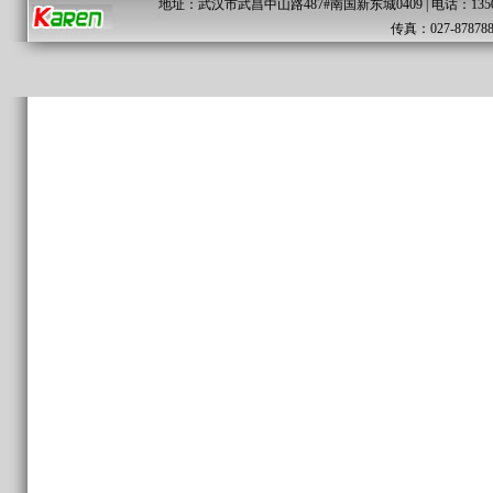
地址：武汉市武昌中山路487#南国新东城0409 | 电话：13507169441
传真：027-878