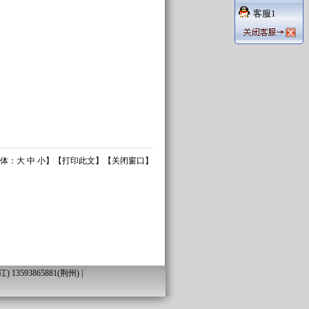
客服1
体：
大
中
小
】【
打印此文
】【
关闭窗口
】
13593865881(荆州) |