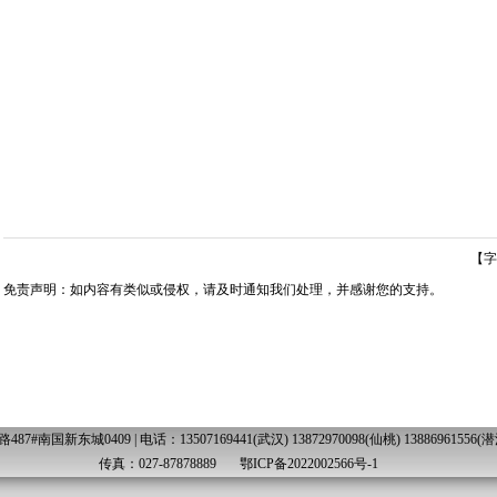
【字
免责声明：如内容有类似或侵权，请及时通知我们处理，并感谢您的支持。
国新东城0409 | 电话：13507169441(武汉) 13872970098(仙桃) 13886961556(潜江) 
传真：027-87878889
鄂ICP备2022002566号-1