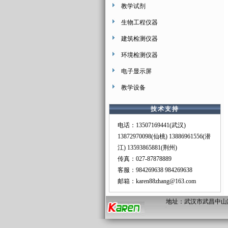
教学试剂
生物工程仪器
建筑检测仪器
环境检测仪器
电子显示屏
教学设备
技术支持
电话：13507169441(武汉)
13872970098(仙桃) 13886961556(潜
江) 13593865881(荆州)
传真：027-87878889
客服：
984269638
984269638
邮箱：
karen88zhang@163.com
地址：武汉市武昌中山路487#南