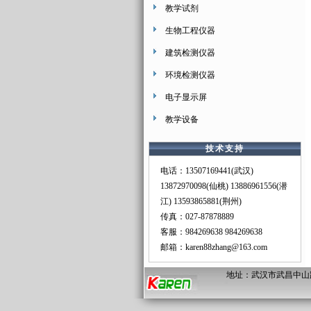
教学试剂
生物工程仪器
建筑检测仪器
环境检测仪器
电子显示屏
教学设备
技术支持
电话：13507169441(武汉)
13872970098(仙桃) 13886961556(潜
江) 13593865881(荆州)
传真：027-87878889
客服：
984269638
984269638
邮箱：
karen88zhang@163.com
地址：武汉市武昌中山路487#南