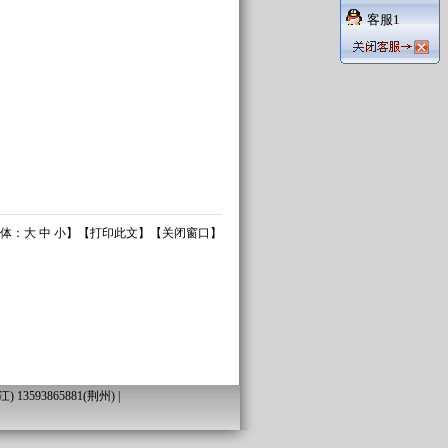
客服1
体：
大
中
小
】【
打印此文
】【
关闭窗口
】
13593865881(荆州) |