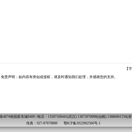
【字
免责声明：如内容有类似或侵权，请及时通知我们处理，并感谢您的支持。
国新东城0409 | 电话：13507169441(武汉) 13872970098(仙桃) 13886961556(潜江) 
传真：027-87878889
鄂ICP备2022002566号-1