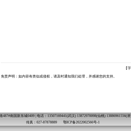
【字
免责声明：如内容有类似或侵权，请及时通知我们处理，并感谢您的支持。
国新东城0409 | 电话：13507169441(武汉) 13872970098(仙桃) 13886961556(潜江) 
传真：027-87878889
鄂ICP备2022002566号-1