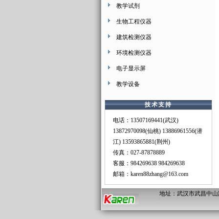
教学试剂
生物工程仪器
建筑检测仪器
环境检测仪器
电子显示屏
教学设备
技术支持
电话：13507169441(武汉)
13872970098(仙桃) 13886961556(潜
江) 13593865881(荆州)
传真：027-87878889
客服：
984269638
984269638
邮箱：
karen88zhang@163.com
地址：武汉市武昌中山路487#南