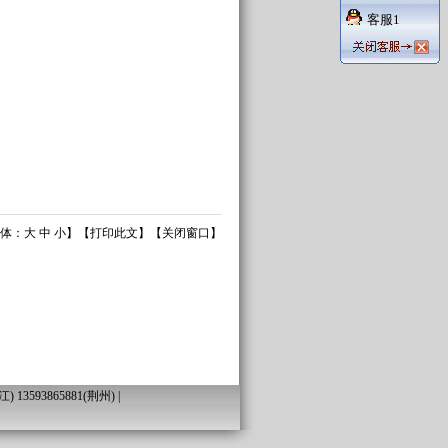
客服1
体：
大
中
小
】【
打印此文
】【
关闭窗口
】
13593865881(荆州) |